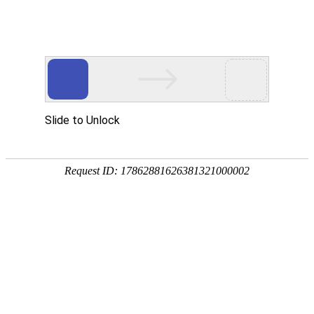
首页
动态
数据资料
饲料原料
饲料添加剂
会讯
饲料和饲料添加剂许可证查询
当前位置：
首页
饲料原料
玉米
正文
南非玉米产量预估上调