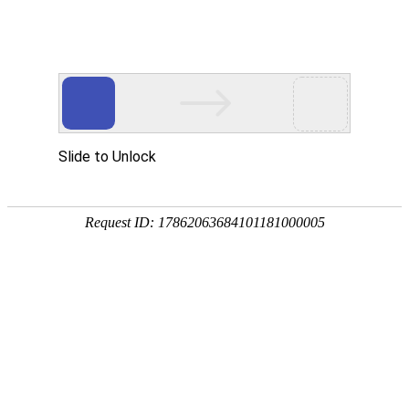
首页
动态
数据资料
饲料原料
饲料添加剂
会讯
饲料和饲料添加剂许可证查询
当前位置：
首页
饲料原料
大豆豆粕
正文
CBOT大豆基准期约跌停，因中美领导人的